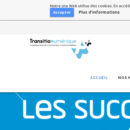
Notre site Web utilise des cookies. En accéd
Plus d'informations
Accepter
Skip
to
content
ACCUEIL
NOS 