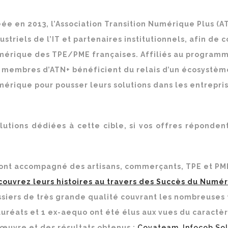
ée en 2013, l’Association Transition Numérique Plus (AT
ustriels de l’IT et partenaires institutionnels, afin d
mérique des TPE/PME françaises. Affiliés au program
 membres d’ATN+ bénéficient du relais d’un écosystème
érique pour pousser leurs solutions dans les entrepris
ions dédiées à cette cible, si vos offres répondent
 ont accompagné des artisans, commerçants, TPE et PME
ouvrez leurs histoires au travers des Succès du Numér
siers de très grande qualité couvrant les nombreuses 
auréats et 1 ex-aequo ont été élus
aux vues du caractèr
œuvre et des résultats obtenus :
Covateam
,
Infocob So