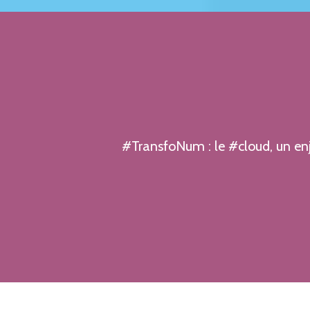
1
#TransfoNum : le #cloud, un enjeu