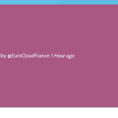
 @EuroCloudFrance
1 Hour ago
Quels