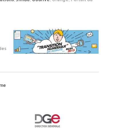
des
mme