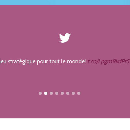
 stratégique pour tout le monde!
t.co/Lpgm9kdPr5
by