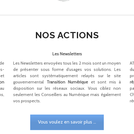
NOS ACTIONS
Les Newsletters
de
Les Newsletters envoyées tous les 2 mois sont un moyen
AT
es-
de présenter sous forme d’usages vos solutions. Les
d
et
articles sont systématiquement relayés sur le site
p
ion
gouvernemental
Transition Numérique
et sont mis à
r
 au
disposition sur les réseaux sociaux. Vous ciblez non
pa
ns,
seulement les Conseillers au Numérique mais également
C
vos prospects.
ré
Vous voulez en savoir plus ...