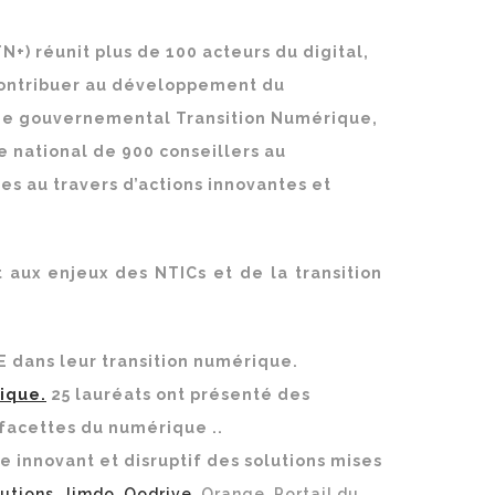
N+) réunit plus de 100 acteurs du digital,
e contribuer au développement du
me gouvernemental Transition Numérique,
 national de 900 conseillers au
es au travers d’actions innovantes et
 aux enjeux des NTICs et de la transition
 dans leur transition numérique.
ique.
25 lauréats ont présenté des
facettes du numérique ..
e innovant et disruptif des solutions mises
lutions
,
Jimdo
,
Oodrive
, Orange, Portail du