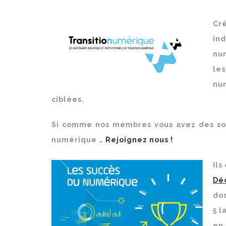
Cré
ind
nu
les
num
ciblées.
Si comme nos membres vous avez des solut
numérique …
Rejoignez nous !
Ils
Déc
dos
5 l
en 