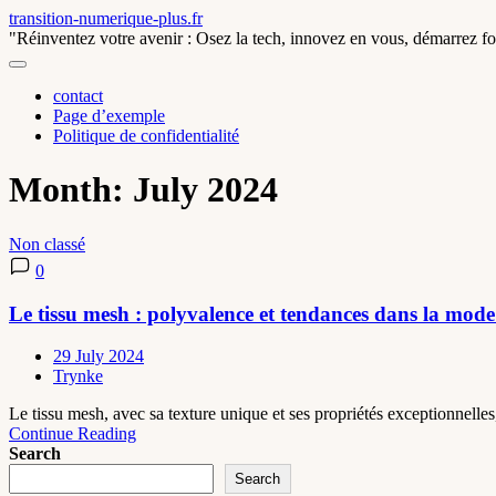
Skip
transition-numerique-plus.fr
to
"Réinventez votre avenir : Osez la tech, innovez en vous, démarrez for
content
contact
Page d’exemple
Politique de confidentialité
Month:
July 2024
Non classé
0
Le tissu mesh : polyvalence et tendances dans la mode 
29 July 2024
Trynke
Le tissu mesh, avec sa texture unique et ses propriétés exceptionnelle
Continue Reading
Search
Search