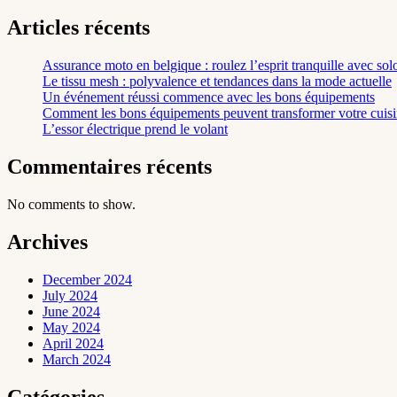
Articles récents
Assurance moto en belgique : roulez l’esprit tranquille avec so
Le tissu mesh : polyvalence et tendances dans la mode actuelle
Un événement réussi commence avec les bons équipements
Comment les bons équipements peuvent transformer votre cuisi
L’essor électrique prend le volant
Commentaires récents
No comments to show.
Archives
December 2024
July 2024
June 2024
May 2024
April 2024
March 2024
Catégories