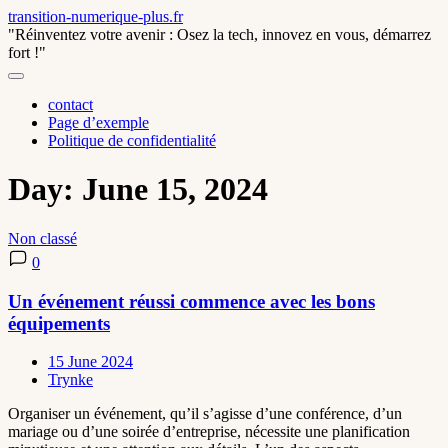
Skip
transition-numerique-plus.fr
to
"Réinventez votre avenir : Osez la tech, innovez en vous, démarrez
content
fort !"
contact
Page d’exemple
Politique de confidentialité
Day:
June 15, 2024
Non classé
0
Un événement réussi commence avec les bons
équipements
15 June 2024
Trynke
Organiser un événement, qu’il s’agisse d’une conférence, d’un
mariage ou d’une soirée d’entreprise, nécessite une planification