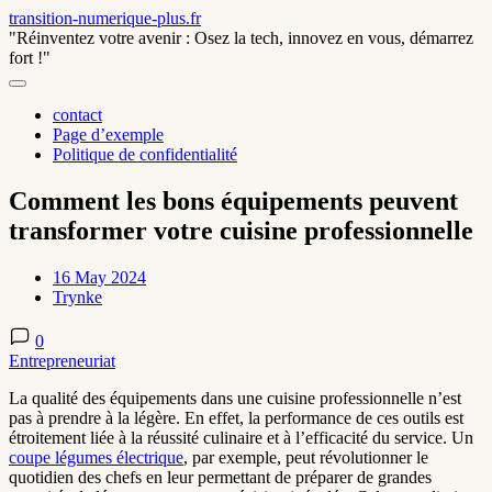
Skip
transition-numerique-plus.fr
to
"Réinventez votre avenir : Osez la tech, innovez en vous, démarrez
content
fort !"
contact
Page d’exemple
Politique de confidentialité
Comment les bons équipements peuvent
transformer votre cuisine professionnelle
16 May 2024
Trynke
0
Entrepreneuriat
La qualité des équipements dans une cuisine professionnelle n’est
pas à prendre à la légère. En effet, la performance de ces outils est
étroitement liée à la réussité culinaire et à l’efficacité du service. Un
coupe légumes électrique
, par exemple, peut révolutionner le
quotidien des chefs en leur permettant de préparer de grandes