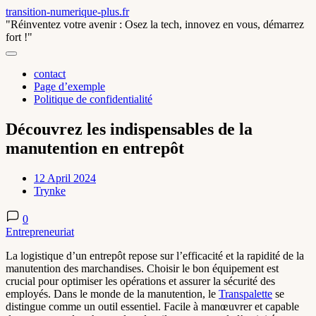
Skip
transition-numerique-plus.fr
to
"Réinventez votre avenir : Osez la tech, innovez en vous, démarrez
content
fort !"
contact
Page d’exemple
Politique de confidentialité
Découvrez les indispensables de la
manutention en entrepôt
12 April 2024
Trynke
0
Entrepreneuriat
La logistique d’un entrepôt repose sur l’efficacité et la rapidité de la
manutention des marchandises. Choisir le bon équipement est
crucial pour optimiser les opérations et assurer la sécurité des
employés. Dans le monde de la manutention, le
Transpalette
se
distingue comme un outil essentiel. Facile à manœuvrer et capable