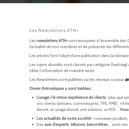
Les Newsletters ATN+
Les
newsletters ATN+
sont envoyées à l’ensemble des Con
l’actualité de nos membres et de présenter les différen
Les articles font l’objet d’une publication dans la rubriqu
Les sujets abordés sont classés par catégorie (hashtag) a
cibler l’information de manière aisée.
Les Newsletters sont publiées sur les réseaux sociaux
@
Divers thématiques y sont traitées :
L’usage / le retour expérience de clients :
plus que ja
vos clients (artisans, commerçants, TPE, PME) : n’hé
donné, un usage donné, une solution, un ROI …
Vous 
Les actualités de votre société -
nouveaux produits, p
Des
avis d’experts
,
tribunes
,
baromètres
… sont mis 