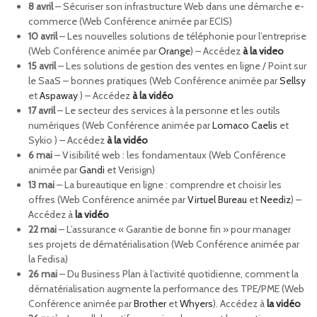
8 avril
– Sécuriser son infrastructure Web dans une démarche e-
commerce (Web Conférence animée par ECIS)
10 avril
– Les nouvelles solutions de téléphonie pour l’entreprise
(Web Conférence animée par
Orange
) – Accédez
à la video
15 avril
– Les solutions de gestion des ventes en ligne / Point sur
le SaaS – bonnes pratiques (Web Conférence animée par
Sellsy
et
Aspaway
) – Accédez
à la vidéo
17 avril
– Le secteur des services à la personne et les outils
numériques (Web Conférence animée par
Lomaco Caelis
et
Sykio ) – Accédez
à la vidéo
6 mai
– Visibilité web : les fondamentaux (Web Conférence
animée par
Gandi
et Verisign)
13 mai
– La bureautique en ligne : comprendre et choisir les
offres (Web Conférence animée par
Virtuel Bureau
et
Neediz
) –
Accédez à
la vidéo
22 mai
– L’assurance « Garantie de bonne fin » pour manager
ses projets de dématérialisation (Web Conférence animée par
la Fedisa)
26 mai
– Du Business Plan à l’activité quotidienne, comment la
dématérialisation augmente la performance des TPE/PME (Web
Conférence animée par
Brother
et
Whyers
). Accédez à
la vidéo