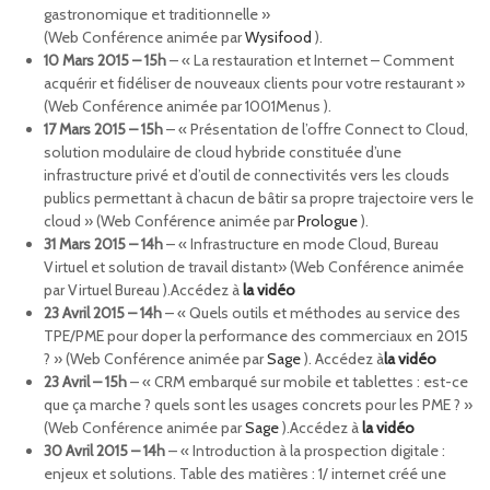
gastronomique et traditionnelle »
(Web Conférence animée par
Wysifood
).
10 Mars 2015 – 15h
– « La restauration et Internet – Comment
acquérir et fidéliser de nouveaux clients pour votre restaurant »
(Web Conférence animée par 1001Menus ).
17 Mars 2015 – 15h
– « Présentation de l’offre Connect to Cloud,
solution modulaire de cloud hybride constituée d’une
infrastructure privé et d’outil de connectivités vers les clouds
publics permettant à chacun de bâtir sa propre trajectoire vers le
cloud » (Web Conférence animée par
Prologue
).
31 Mars 2015 – 14h
– « Infrastructure en mode Cloud, Bureau
Virtuel et solution de travail distant» (Web Conférence animée
par Virtuel Bureau ).Accédez à
la vidéo
23 Avril 2015 – 14h
– « Quels outils et méthodes au service des
TPE/PME pour doper la performance des commerciaux en 2015
? » (Web Conférence animée par
Sage
). Accédez à
la vidéo
23 Avril – 15h
– « CRM embarqué sur mobile et tablettes : est-ce
que ça marche ? quels sont les usages concrets pour les PME ? »
(Web Conférence animée par
Sage
).Accédez à
la vidéo
30 Avril 2015 – 14h
– « Introduction à la prospection digitale :
enjeux et solutions. Table des matières : 1/ internet créé une