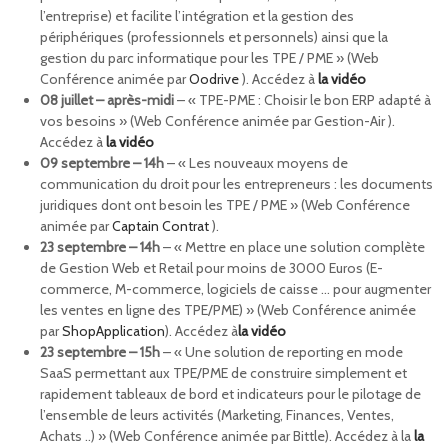
l’entreprise) et facilite l’intégration et la gestion des
périphériques (professionnels et personnels) ainsi que la
gestion du parc informatique pour les TPE / PME » (Web
Conférence animée par
Oodrive
). Accédez à
la vidéo
08 juillet – après-midi
– « TPE-PME : Choisir le bon ERP adapté à
vos besoins » (Web Conférence animée par Gestion-Air ).
Accédez à
la vidéo
09 septembre – 14h
– « Les nouveaux moyens de
communication du droit pour les entrepreneurs : les documents
juridiques dont ont besoin les TPE / PME » (Web Conférence
animée par
Captain Contrat
).
23 septembre – 14h
– « Mettre en place une solution complète
de Gestion Web et Retail pour moins de 3000 Euros (E-
commerce, M-commerce, logiciels de caisse … pour augmenter
les ventes en ligne des TPE/PME) » (Web Conférence animée
par
ShopApplication
). Accédez à
la vidéo
23 septembre – 15h
– « Une solution de reporting en mode
SaaS permettant aux TPE/PME de construire simplement et
rapidement tableaux de bord et indicateurs pour le pilotage de
l’ensemble de leurs activités (Marketing, Finances, Ventes,
Achats ..) » (Web Conférence animée par Bittle). Accédez à la
la