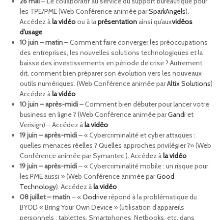
26 mai
– Le collaboratif au service du support bureautique pour
les TPE/PME (Web Conférence animée par
SparkAngels
).
Accédez à
la vidéo
ou à la
présentation
ainsi qu’aux
vidéos
d’usage
10 juin – matin
– Comment faire converger les préoccupations
des entreprises, les nouvelles solutions technologiques et la
baisse des investissements en période de crise ? Autrement
dit, comment bien préparer son évolution vers les nouveaux
outils numériques. (Web Conférence animée par
Altix Solutions
)
Accédez à
la vidéo
10 juin – après-midi
– Comment bien débuter pour lancer votre
business en ligne ? (Web Conférence animée par
Gandi
et
Verisign) – Accédez à
la vidéo
19 juin – après-midi
– « Cybercriminalité et cyber attaques :
quelles menaces réelles ? Quelles approches privilégier ?» (Web
Conférence animée par Symantec ). Accédez à
la vidéo
19 juin – après-midi
– « Cybercriminalité mobile : un risque pour
les PME aussi » (Web Conférence animée par
Good
Technology
). Accédez à
la vidéo
08 juillet – matin
– «
Oodrive
répond à la problématique du
BYOD « Bring Your Own Device » (utilisation d’appareils
personnels : tablettes, Smartphones, Netbooks, etc. dans