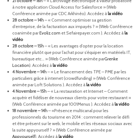
21 octobre – 16h
– « L’archivage électronique à valeur probatoire
à notre application Cloud Access for Salesforce » (Web
Conférence animée par CDC Arkhinéo). Accédez à
la vidéo
28 octobre – 14h
– « Comment optimiser sa gestion
d’entreprise, de la facturation aux impayés ? » (Web Conférence
coanimée par
Evoliz.com
et Sefairepayer.com ). Accédez à
la
vidéo
28 octobre – 15h
– « Les avantages d’opter pour la location
financière plutôt que pour l’achat pour s’équiper en matériels IT,
bureautique etc… » (Web Conférence animée par
Grenke
Location
). Accédez à
la vidéo
4 Novembre – 14h
– « Le financement des TPE – PME par les
particuliers grâce à internet (crowdfunding) » (Web Conférence
animée par Loft Solutions ). Accédez à
la vidéo
4 Novembre – 15h
– « La restauration et Internet – Comment
acquérir et fidéliser de nouveaux clients pour votre restaurant »
(Web Conférence animée par 1001Menus ). Accédez à
la vidéo
18 novembre – 14h
– «Présence multicanal pour les
professionnels du tourisme en 2014 : comment relever le défi
et être présent sur le web, le mobile et les réseaux sociaux avec
la suite appyourself ? » (Web Conférence animée par
Appyourself
). Accédez à
la vidéo