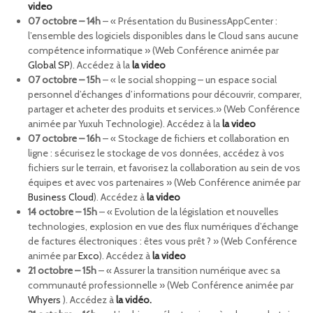
video
07 octobre – 14h
– « Présentation du BusinessAppCenter :
l’ensemble des logiciels disponibles dans le Cloud sans aucune
compétence informatique » (Web Conférence animée par
Global SP
). Accédez à la
la video
07 octobre – 15h
– « le social shopping – un espace social
personnel d’échanges d’informations pour découvrir, comparer,
partager et acheter des produits et services.» (Web Conférence
animée par Yuxuh Technologie). Accédez à la
la video
07 octobre – 16h
– « Stockage de fichiers et collaboration en
ligne : sécurisez le stockage de vos données, accédez à vos
fichiers sur le terrain, et favorisez la collaboration au sein de vos
équipes et avec vos partenaires » (Web Conférence animée par
Business Cloud
). Accédez à
la video
14 octobre – 15h
– « Evolution de la législation et nouvelles
technologies, explosion en vue des flux numériques d’échange
de factures électroniques : êtes vous prêt ? » (Web Conférence
animée par
Exco
). Accédez à
la video
21 octobre – 15h
– « Assurer la transition numérique avec sa
communauté professionnelle » (Web Conférence animée par
Whyers
). Accédez à
la vidéo.