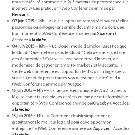
nouvelle réalité commerciale. 2/ 3 facteurs de performance sur
internet. 3/ Cas pratique » (Web Conférence animée par
Neocanal
).
02 Juin 2015 – 14h
– « Le e-support en temps réel par de réelles
personnes ou dialoguer ensemble devant le même écran, au
bon moment » (Web Conférence animée par
Sparkom
).
Accédez à
la vidéo
04 Juin 2015 – 16h
– « Le Cloud : mode d’emploi. Qu’est ce que
le Cloud ? Que met-on dans le Cloud ? Cela permet-il de faire
des économies ? Cela va-t-il me permettre d’innover, de
moderniser, de gagner en time-to-market ? et la sécurité… ?
Cette web conférence est l’opportunité d’avoir un large aperçu
sur le sujet et de poser toutes vos questions sur le Cloud.»
(Web Conférence animée par
Nuageo
).
16 Juin 2015 – 14h
– « La facture électronique de A à Z : aspects
légaux, aspects techniques et réels enjeux de cette formidable
opportunité » (Web Conférence animée par
Qweeby
). Accédez
à
la vidéo
18 Juin 2015 – 14h
– « Comment choisir simplement et
gratuitement le meilleur logiciel pour développer mon
entreprise ? » (Web Conférence animée par
Appvizer
). Accédez
à
la vidéo