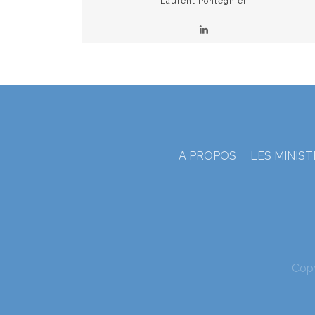
Laurent Pontégnier
A PROPOS
LES MINIS
Cop