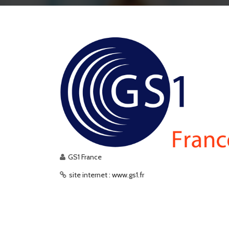
GS1 France
site internet : www.gs1.fr