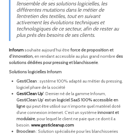
l’ensemble de ses solutions logicielles, les
différentes mutations dans le métier de
l’entretien des textiles, tout en suivant
activement les évolutions techniques et
technologiques de ce secteur, afin de rester au
plus près des besoins de ses clients.
Inforum
souhaite aujourd’hui être
force de proposition et
d’innovation,
en rendant accessible au plus grand nombre
des
solutions dédiées pour pressing et blanchisserie
.
Solutions logicielles Inforum
GestiClean
: système 100% adapté au métier du pressing,
logiciel phare de la société
GestiClean Up’
: Dernier né de la gamme Inforum,
GestiClean Up’ est un logiciel SaaS 100% accessible en
ligne
qui peut être utilisé sur n’importe quel matériel doté
d’une connexion internet. C’est un système
innovant et
modulaire
, pour lequel le client ne paie que ce dont il a
besoin.
www.gesticleanup.com
Brooclean
: Solution spécialisée pour les blanchisseries