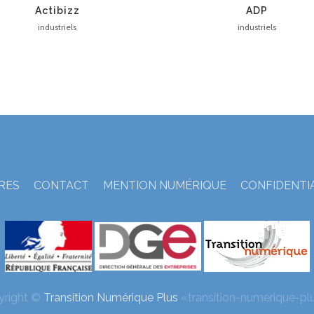
Actibizz
ADP
industriels
industriels
TRES
CONTACT
MENTION NUMÉRIQUE
CONFIDENTI
yright ©
Transition Numérique Plus
«transition-numerique-plu