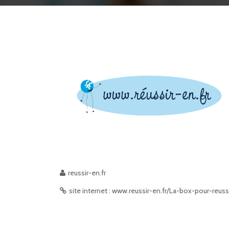
reussir-en.fr
site internet : www.reussir-en.fr/La-box-pour-reussi