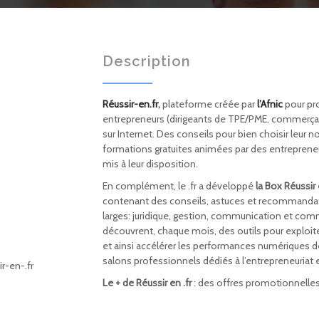
Description
Réussir-en.fr
,
plateforme créée par
l’Afnic
pour pro
entrepreneurs (dirigeants de TPE/PME, commerçants
sur Internet. Des conseils pour bien choisir leur
formations gratuites animées par des entrepreneu
mis à leur disposition.
En complément, le .fr a développé
la Box Réussir 
contenant des conseils, astuces et recommand
larges: juridique, gestion, communication et comm
découvrent, chaque mois, des outils pour exploit
et ainsi accélérer les performances numériques de 
salons professionnels dédiés à l’entrepreneuriat et
r-en-.fr
Le + de Réussir en .fr
: des offres promotionnelles 