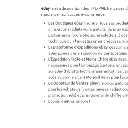
eBay
met à disposition des TPE-PME françaises de 
maximiser leur succès e-commerce :
Les Boutiques eBay
: montrer tous ses produi
d’insertions réduits voire gratuits, dans un e
performants (promotions, newsletters…) et s
technique ou à l’investissement nécessaire pou
La plateforme d’expéditions eBay
: gestion a
eBay auprès d’une sélection de transporteurs 
L’Expédition Facile et Moins Chère eBay avec
nécessaires pour l’emballage (cartons, envelo
sur eBay (tablette tactile, imprimante) ; les v
colis au commerçant Mondial Relay pour l’exp
Le Boosteur de Ventes eBay :
monter gratuite
pour les acheteurs (ventes privées, réductio
promotionnels) et ainsi générer du chiffre d’a
Et bien d’autres encore !