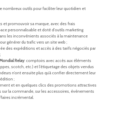
nombreux outils pour faciliter leur quotidien et
ts et promouvoir sa marque, avec des frais
space personnalisable et doté d’outils marketing
ans les inconvénients associés à la maintenance
r générer du trafic vers un site web ;
isée des expéditions et accès à des tarifs négociés par
;
 Mondial Relay
: comptoirs avec accès aux éléments
ppes, scotch, etc.) et l’étiquetage des objets vendus
endeurs n’ont ensuite plus qu’à confier directement leur
édition ;
ment et en quelques clics des promotions attractives
ns sur la commande, sur les accessoires, événements
ffaires incrémental.