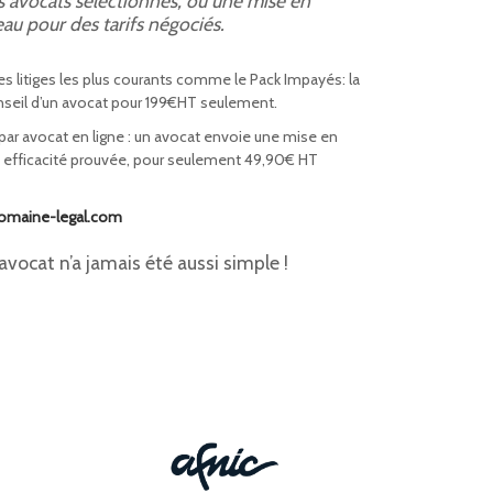
des avocats sélectionnés, ou une mise en
eau pour des tarifs négociés.
 litiges les plus courants comme le Pack Impayés: la
nseil d’un avocat pour 199€HT seulement.
r avocat en ligne : un avocat envoie une mise en
 efficacité prouvée, pour seulement 49,90€ HT
omaine-legal.com
avocat n’a jamais été aussi simple !