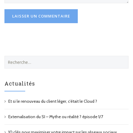
R
e
c
h
Actualités
e
r
c
Et si le renouveau du client léger, c’était le Cloud ?
h
e
r
Externalisation du SI – Mythe ou réalité ? épisode 1/7
:
10 clés pour maximiser votre impact sur les réseaux sociaux