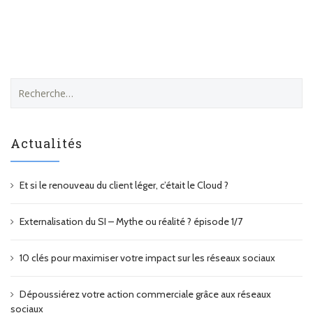
R
e
c
h
Actualités
e
r
c
Et si le renouveau du client léger, c’était le Cloud ?
h
e
r
Externalisation du SI – Mythe ou réalité ? épisode 1/7
:
10 clés pour maximiser votre impact sur les réseaux sociaux
Dépoussiérez votre action commerciale grâce aux réseaux
sociaux