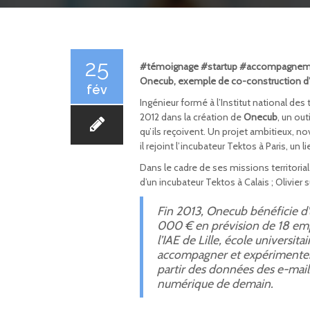
25
#témoignage #startup #accompagnemen
Onecub, exemple de co-construction d’u
fév
Ingénieur formé à l’Institut national des 
2012 dans la création de
Onecub
, un ou
qu’ils reçoivent. Un projet ambitieux, 
il rejoint l’incubateur Tektos à Paris, un 
Dans le cadre de ses missions territori
d’un incubateur Tektos à Calais ; Olivier
Fin 2013,
Onecub bénéficie d
000 € en prévision de 18 emplo
l’IAE de Lille, école univers
accompagner et expérimenter 
partir des données des e-mail
numérique de demain.