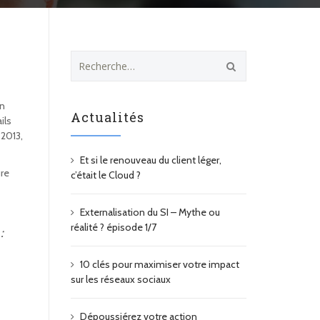
R
e
c
h
en
Actualités
e
ils
r
 2013,
c
Et si le renouveau du client léger,
h
ure
c’était le Cloud ?
e
r
Externalisation du SI – Mythe ou
:
réalité ? épisode 1/7
:
10 clés pour maximiser votre impact
sur les réseaux sociaux
Dépoussiérez votre action