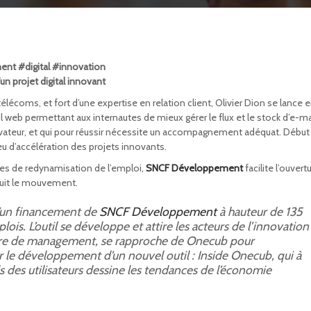
t #digital #innovation
n projet digital innovant
télécoms, et fort d’une expertise en relation client, Olivier Dion se lance 
til web permettant aux internautes de mieux gérer le flux et le stock d’e-ma
novateur, et qui pour réussir nécessite un accompagnement adéquat. Début
lieu d’accélération des projets innovants.
ales de redynamisation de l’emploi,
SNCF Développement
facilite l’ouvert
 suit le mouvement.
’un financement de
SNCF Développement
à hauteur de 135
is. L’outil se développe et attire les acteurs de l’innovation 
itaire de management, se rapproche de Onecub pour
le développement d’un nouvel outil : Inside Onecub, qui à
s des utilisateurs dessine les tendances de l’économie