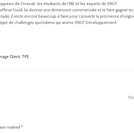
peurs de Onecub, les étudiants de l’IAE et les experts de SNCF
iner l’outil, lui donner une dimension commerciale et le faire gagner en
e stade, il reste encore beaucoup à faire pour convertir la promesse d’origi
 ce type de challenges quotidiens qui anime SNCF Développement.
nage Client
,
TPE
Ne
 are marked *