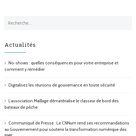
R
e
c
h
Actualités
e
r
c
No-shows : quelles conséquences pour votre entreprise et
h
comment y remédier
e
r
Digitalisez les réunions de gouvernance en toute sécurité
:
L’association Maillage dématérialise le classeur de bord des
bateaux de pêche
Communiqué de Presse : Le CNNum rend ses recommandations
au Gouvernement pour soutenir la transformation numérique des
PME