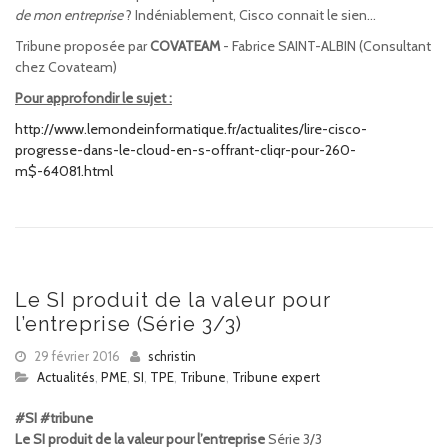
de mon entreprise
? Indéniablement, Cisco connait le sien…
Tribune proposée par
COVATEAM
- Fabrice SAINT-ALBIN (Consultant
chez Covateam)
Pour approfondir le sujet :
http://www.lemondeinformatique.fr/actualites/lire-cisco-
progresse-dans-le-cloud-en-s-offrant-cliqr-pour-260-
m$-64081.html
Le SI produit de la valeur pour
l’entreprise (Série 3/3)
29 février 2016
schristin
Actualités
,
PME
,
SI
,
TPE
,
Tribune
,
Tribune expert
#SI #tribune
Le SI produit de la valeur pour l’entreprise
Série 3/3