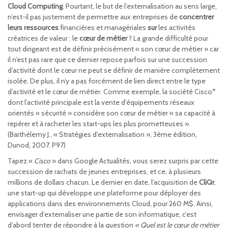
Cloud Computing
. Pourtant, le but de l’externalisation au sens large,
n’est-il pas justement de permettre aux entreprises de
concentrer
leurs ressources
financières et managériales
sur
les activités
créatrices de valeur : le
cœur de métier
? La grande difficulté pour
tout dirigeant est de définir précisément « son cœur de métier » car
il n’est pas rare que ce dernier repose parfois sur une succession
d’activité dont le cœur ne peut se définir de manière complètement
isolée. De plus, il n’y a pas forcément de lien direct entre le type
d’activité et le cœur de métier. Comme exemple, la société Cisco*
dont l’activité principale est la vente d’équipements réseaux
orientés « sécurité » considère son cœur de métier « sa capacité à
repérer et à racheter les start-ups les plus prometteuses ».
(Barthélemy J., « Stratégies d’externalisation », 3ème édition,
Dunod, 2007. P97)
Tapez «
Cisco
» dans Google Actualités, vous serez surpris par cette
succession de rachats de jeunes entreprises, et ce, à plusieurs
millions de dollars chacun. Le dernier en date, l’acquisition de
CliQr
,
une start-up qui développe une plateforme pour déployer des
applications dans des environnements Cloud, pour 260 M$. Ainsi,
envisager d’externaliser une partie de son informatique, c’est
d’abord tenter de répondre à la question
« Quel est le cœur de métier