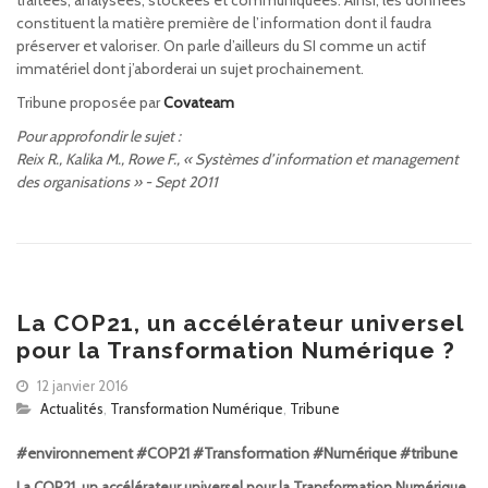
traitées, analysées, stockées et communiquées. Ainsi, les données
constituent la matière première de l’information dont il faudra
préserver et valoriser. On parle d’ailleurs du SI comme un actif
immatériel dont j’aborderai un sujet prochainement.
Tribune proposée par
Covateam
Pour approfondir le sujet :
Reix R., Kalika M., Rowe F., « Systèmes d’information et management
des organisations » - Sept 2011
La COP21, un accélérateur universel
pour la Transformation Numérique ?
12 janvier 2016
Actualités
,
Transformation Numérique
,
Tribune
#environnement #COP21 #Transformation #Numérique #tribune
La COP21, un accélérateur universel pour la Transformation Numérique