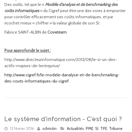
Des outils, tel que le «
Modèle d’analyse et de benchmarking des
coûts informatiques
» du Cigref peut être une des voies à emprunter
pour contrôler efficacement ses coûts informatiques, et par
ricochet mieux « chiffrer » la valeur globale de son SI.
Fabrice SAINT-ALBIN de
Covateam
Pour approfondir le sujet :
http://www.directeurinformatique.com/2012/08/le-si-un-des-
actifs-majeurs-de-lentreprise/
http://www.cigref.fr/le-modele-danalyse-et-de-benchmarking-
des-couts-informatiques-du-cigref
Le système d’information - C’est quoi ?
12 février 2016
schristin
Actualités
,
PME
,
SI
,
TPE
,
Tribune