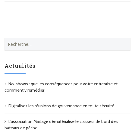
R
e
c
h
Actualités
e
r
c
No-shows : quelles conséquences pour votre entreprise et
h
comment y remédier
e
r
Digitalisez les réunions de gouvernance en toute sécurité
:
L’association Maillage dématérialise le classeur de bord des
bateaux de pêche