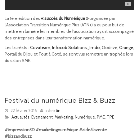
La 1ère édition des
« succès du Numérique »
organisée par
l’Association Transition Numérique Plus (ATN+) a eu pour but de
mettre en lumière les membres de l’association ayant accompagné
des entreprises dans leur transformation numérique.
Les lauréats :
Covateam
,
Infocob Solutions
,
Jimdo
, Oodrive,
Orange
,
Portail du Bijou et Tout à Coté, se sont vus remettre un trophée lors
du salon SME.
Festival du numérique Bizz & Buzz
22 février 2016
schristin
Actualités
,
Evenement
,
Marketing
,
Numérique
,
PME
,
TPE
#impression3D #marketingnumérique #aideàlavente
#bizzandbuzz