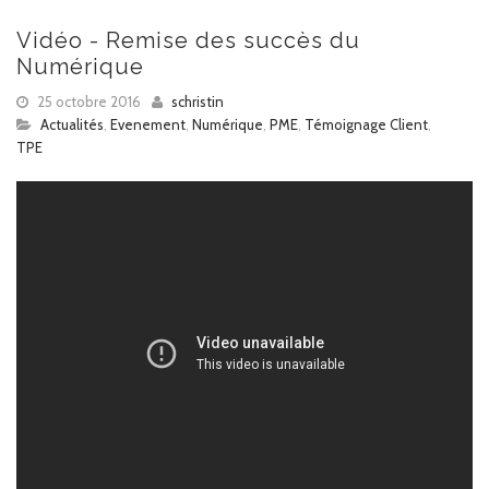
Vidéo - Remise des succès du
Numérique
25 octobre 2016
schristin
Actualités
,
Evenement
,
Numérique
,
PME
,
Témoignage Client
,
TPE