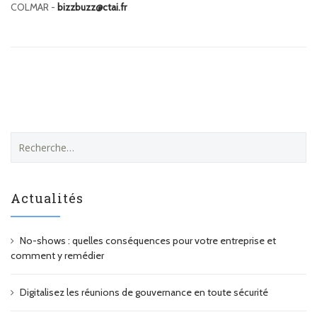
COLMAR -
bizzbuzz@ctai.fr
R
e
c
h
Actualités
e
r
c
No-shows : quelles conséquences pour votre entreprise et
h
comment y remédier
e
r
Digitalisez les réunions de gouvernance en toute sécurité
: