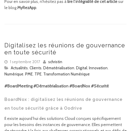
Pour en savoir plus, n’hésitez pas à
lire l’intégralité de cet article
sur
le blog
MyRezApp
.
Digitalisez les réunions de gouvernance
en toute sécurité
1 septembre 2017
schristin
Actualités
,
Clients
,
Dématérialisation
,
Digital
,
Innovation
,
Numérique
,
PME
,
TPE
,
Transformation Numérique
#BoardMeeting #Dématérialisation #BoardNox #Sécurité
BoardNox : digitalisez les réunions de gouvernance
en toute sécurité grâce à Oodrive
Il existe aujourd’hui des solutions Cloud conçues spécifiquement
pour les besoins des instances de gouvernance. Elles permettent
de répondre à la fois aux challenges organisationnels et aux défis de